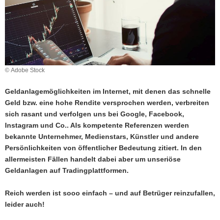
a
v
i
g
a
t
© Adobe Stock
i
o
Geldanlagemöglichkeiten im Internet, mit denen das schnelle
n
Geld bzw. eine hohe Rendite versprochen werden, verbreiten
sich rasant und verfolgen uns bei Google, Facebook,
Instagram und Co.. Als kompetente Referenzen werden
bekannte Unternehmer, Medienstars, Künstler und andere
Persönlichkeiten von öffentlicher Bedeutung zitiert. In den
allermeisten Fällen handelt dabei aber um unseriöse
Geldanlagen auf Tradingplattformen.
Reich werden ist sooo einfach – und auf Betrüger reinzufallen,
leider auch!