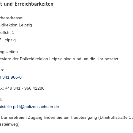
t und Erreichbarkeiten
heradresse:
idirektion Leipzig
offstr. 1
 Leipzig
ngszeiten:
eviere der Polizeidirektion Leipzig sind rund um die Uhr besetzt.
on:
9 341 966-0
ax:
+49 341 - 966 42286
l:
tstelle.pd-l@polizei.sachsen.de
 barrierefreien Zugang finden Sie am Haupteingang (Dimitroffstraße 1 
ssteinweg)