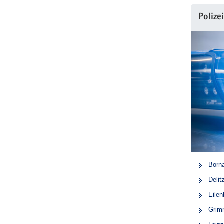
Polize
Born
Delit
Eilen
Grim