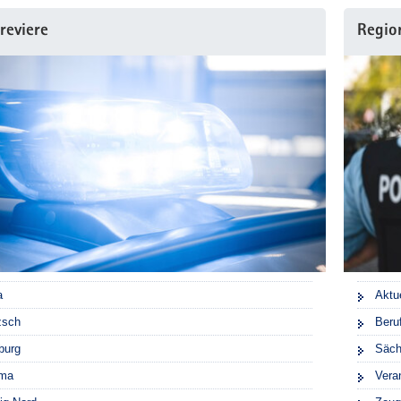
ireviere
Regio
a
Aktu
zsch
Beru
burg
Säch
ma
Vera