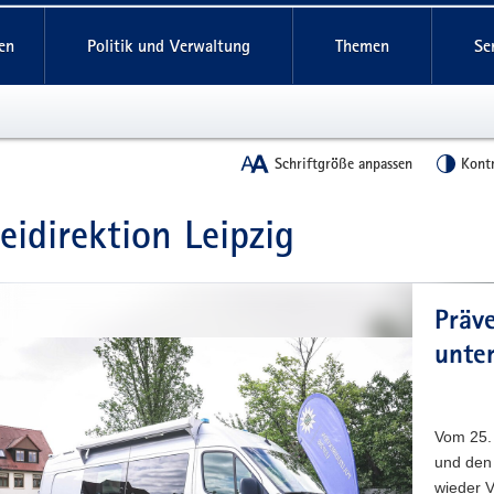
reifende
en
Politik und Verwaltung
Themen
Se
Schriftgröße anpassen
Kont
zeidirektion Leipzig
t
Präv
leinstieg
unte
lthemen
Vom 25. 
und den
wieder V