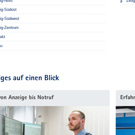
ig-Nord
Zeug
ig-Südost
zig-Südwest
ig-Zentrum
atz
au
ges auf einen Blick
von Anzeige bis Notruf
Erfahr