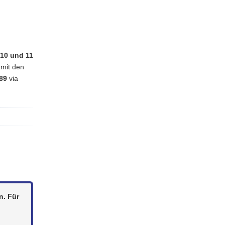
, 10 und 11
 mit den
89
via
n. Für