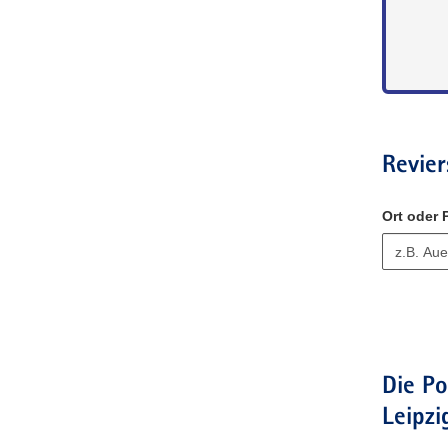
s
c
h
e
r
F
C
Revier
Ort oder
Die Po
Leipzi