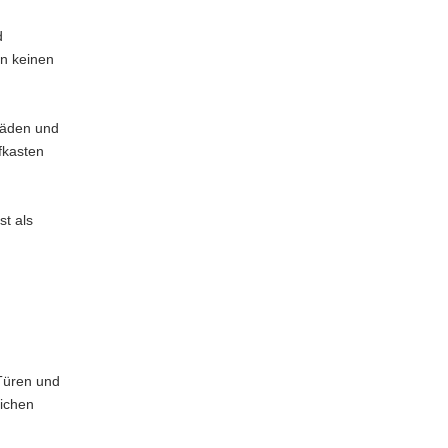
d
en keinen
läden und
fkasten
st als
Türen und
lichen