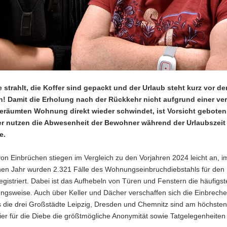
 strahlt, die Koffer sind gepackt und der Urlaub steht kurz vor de
! Damit die Erholung nach der Rückkehr nicht aufgrund einer ve
räumten Wohnung direkt wieder schwindet, ist Vorsicht geboten
r nutzen die Abwesenheit der Bewohner während der Urlaubszeit 
e.
von Einbrüchen stiegen im Vergleich zu den Vorjahren 2024 leicht an, i
en Jahr wurden 2.321 Fälle des Wohnungseinbruchdiebstahls für den 
gistriert. Dabei ist das Aufhebeln von Türen und Fenstern die häufigst
gsweise. Auch über Keller und Dächer verschaffen sich die Einbrecher 
 die drei Großstädte Leipzig, Dresden und Chemnitz sind am höchsten 
hier für die Diebe die größtmögliche Anonymität sowie Tatgelegenheite