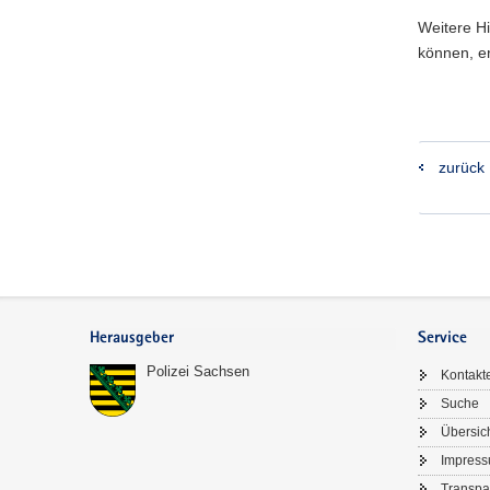
Weitere Hi
können, e
zurück
Footer-
Bereich
Herausgeber
Service
Polizei Sachsen
Kontakt
Suche
Übersic
Impres
Transpa