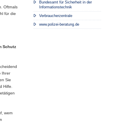
Bundesamt für Sicherheit in der
n. Oftmals
Informationstechnik
l für die
Verbraucherzentrale
www.polizei-beratung.de
m Schutz
scheidend
 Ihrer
en Sie
 Hilfe.
etätigen
uf, wem
en