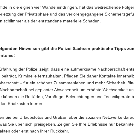
de in die eignen vier Wände eindringen, hat das weitreichende Folge
erletzung der Privatsphäre und das verlorengegangene Sicherheitsgefüh
en schlimmer als der entstandene materielle Schaden.
olgenden Hinweisen gibt die Polizei Sachsen praktische Tipps zu
entums:
Erfahrung der Polizei zeigt, dass eine aufmerksame Nachbarschaft ent
 beiträgt, Kriminelle fernzuhalten. Pflegen Sie daher Kontakte innerhalb
barschaft – für ein schönes Zusammenleben und mehr Sicherheit. Bitt
 Nachbarschaft bei geplanter Abwesenheit um erhöhte Wachsamkeit und
e können die Rollläden, Vorhänge, Beleuchtungen und Technikgeräte b
den Briefkasten leeren.
en Sie bei Urlaubsfotos und Grüßen über die sozialen Netzwerke dara
was Sie über sich preisgeben. Zeigen Sie Ihre Erlebnisse nur bekannt
akten oder erst nach Ihrer Rückkehr.