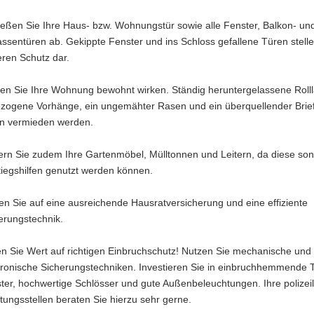
ießen Sie Ihre Haus- bzw. Wohnungstür sowie alle Fenster, Balkon- un
assentüren ab. Gekippte Fenster und ins Schloss gefallene Türen stell
eren Schutz dar.
en Sie Ihre Wohnung bewohnt wirken. Ständig heruntergelassene Roll
zogene Vorhänge, ein ungemähter Rasen und ein überquellender Brie
en vermieden werden.
ern Sie zudem Ihre Gartenmöbel, Mülltonnen und Leitern, da diese son
tiegshilfen genutzt werden können.
en Sie auf eine ausreichende Hausratversicherung und eine effiziente
erungstechnik.
n Sie Wert auf richtigen Einbruchschutz! Nutzen Sie mechanische und
tronische Sicherungstechniken. Investieren Sie in einbruchhemmende 
ter, hochwertige Schlösser und gute Außenbeleuchtungen. Ihre polizei
tungsstellen beraten Sie hierzu sehr gerne.