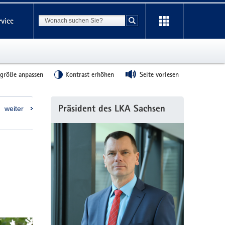
Suchbegriff
rvice
Suche starten
tgröße anpassen
Kontrast erhöhen
Seite vorlesen
Weitere
weiter
Präsident des LKA Sachsen
Information