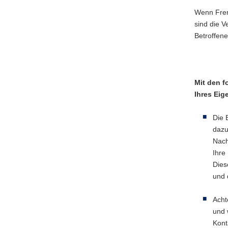
Wenn Frem
sind die V
Betroffen
Mit den f
Ihres Eig
Die 
dazu
Nach
Ihre
Dies
und 
Acht
und 
Kont