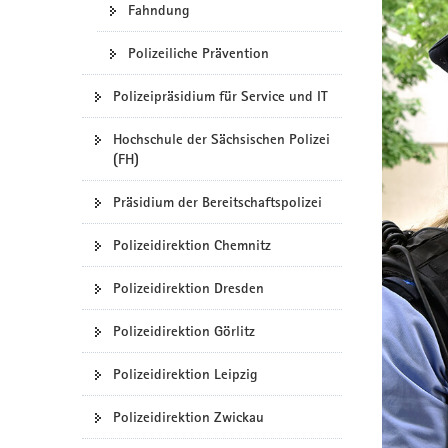
Fahndung
a
v
Polizeiliche Prävention
i
g
Polizeipräsidium für Service und IT
a
t
Hochschule der Sächsischen Polizei
(FH)
i
o
Präsidium der Bereitschaftspolizei
n
Polizeidirektion Chemnitz
Polizeidirektion Dresden
Polizeidirektion Görlitz
Polizeidirektion Leipzig
Polizeidirektion Zwickau