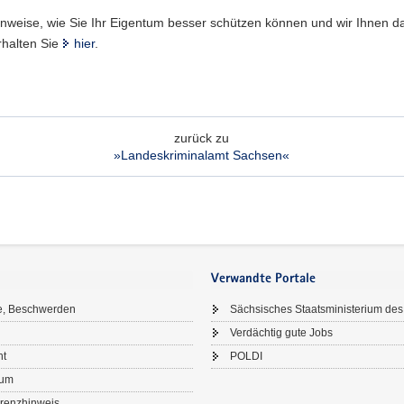
nweise, wie Sie Ihr Eigentum besser schützen können und wir Ihnen da
rhalten Sie
hier
.
zurück zu
»Landeskriminalamt Sachsen«
Verwandte Portale
e, Beschwerden
Sächsisches Staatsministerium des
Verdächtig gute Jobs
ht
POLDI
sum
renzhinweis