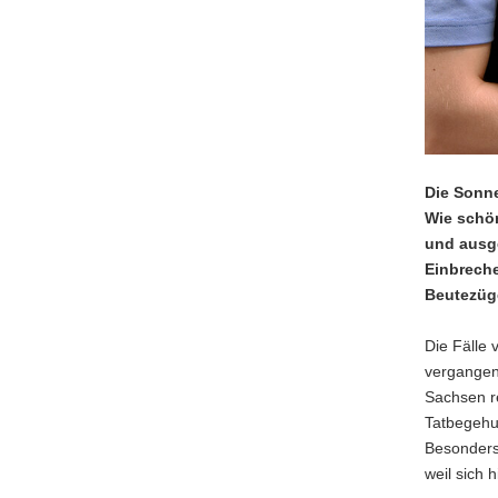
Die Sonne
Wie schön
und ausge
Einbreche
Beutezüg
Die Fälle 
vergangen
Sachsen re
Tatbegehun
Besonders
weil sich 