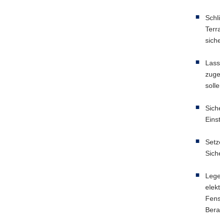
Schl
Terr
sich
Lass
zuge
soll
Sich
Eins
Setz
Sich
Lege
elek
Fens
Bera