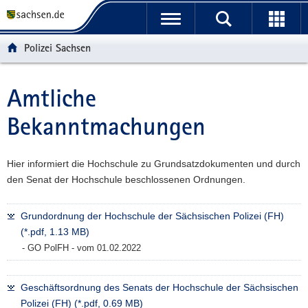
P
P
H
W
F
o
o
a
e
o
r
r
u
i
o
Polizei Sachsen
t
t
p
t
t
a
a
t
e
e
l
l
i
r
r
Amtliche
Hauptinhalt
ü
n
n
e
-
Bekanntmachungen
b
a
h
I
B
e
v
a
n
e
r
i
l
f
r
Hier informiert die Hochschule zu Grundsatzdokumenten und durch
g
g
t
o
e
den Senat der Hochschule beschlossenen Ordnungen.
r
a
r
i
e
t
m
c
i
i
a
h
Grundordnung der Hochschule der Sächsischen Polizei (FH)
f
o
t
(*.pdf, 1.13 MB)
e
n
i
- GO PolFH - vom 01.02.2022
n
o
d
n
Geschäftsordnung des Senats der Hochschule der Sächsischen
e
Polizei (FH) (*.pdf, 0.69 MB)
N