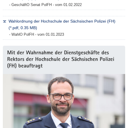
- GeschäftO Senat PolFH - vom 01.02.2022
a
v
i
Wahlordnung der Hochschule der Sächsischen Polizei (FH)
g
(*.pdf, 0.35 MB)
a
- WahlO PolFH - vom 01.01.2023
t
i
Weitere
o
Mit der Wahrnahme der Dienstgeschäfte des
Information
n
Rektors der Hochschule der Sächsischen Polizei
(FH) beauftragt