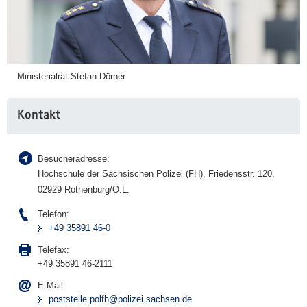
P
m
h
r
e
e
a
n
r
g
a
R
r
u
Ministerialrat Stefan Dörner
b
n
e
d
Kontakt
i
f
t
u
n
Besucheradresse:
k
Hochschule der Sächsischen Polizei (FH), Friedensstr. 120,
(
02929 Rothenburg/O.L.
M
Telefon:
D
+49 35891 46-0
R
)
Telefax:
+49 35891 46-2111
E-Mail:
poststelle.polfh@polizei.sachsen.de