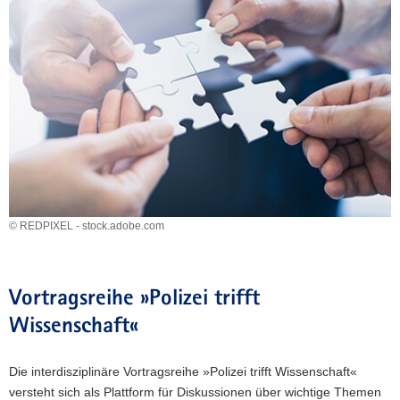
a
v
i
g
a
t
i
o
n
© REDPIXEL - stock.adobe.com
Vortragsreihe »Polizei trifft
Wissenschaft«
Die interdisziplinäre Vortragsreihe »Polizei trifft Wissenschaft«
versteht sich als Plattform für Diskussionen über wichtige Themen