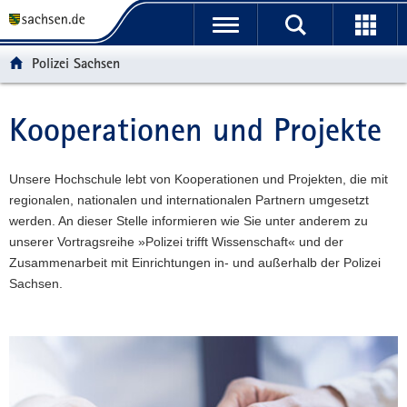
P
P
H
W
F
o
o
a
e
o
r
r
u
i
o
Polizei Sachsen
t
t
p
t
t
a
a
t
e
e
l
l
i
r
r
Kooperationen und Projekte
Hauptinhalt
ü
n
n
e
-
b
a
h
I
B
e
v
a
n
e
Unsere Hochschule lebt von Kooperationen und Projekten, die mit
r
i
l
f
r
regionalen, nationalen und internationalen Partnern umgesetzt
g
g
t
o
e
werden. An dieser Stelle informieren wie Sie unter anderem zu
r
a
r
i
unserer Vortragsreihe »Polizei trifft Wissenschaft« und der
e
t
m
c
Zusammenarbeit mit Einrichtungen in- und außerhalb der Polizei
i
i
a
h
Sachsen.
f
o
t
e
n
i
n
o
d
n
e
N