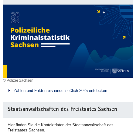
© Polizei Sachsen
Zahlen und Fakten bis einschließlich 2025 entdecken
Staatsanwaltschaften des Freistaates Sachsen
Hier finden Sie die Kontaktdaten der Staatsanwaltschaft des
Freistaates Sachsen.