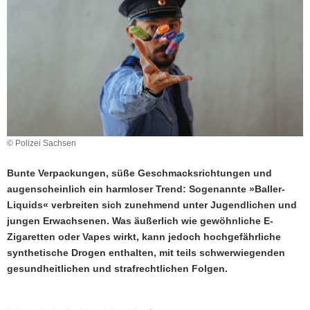
a
v
i
g
a
t
i
o
n
© Polizei Sachsen
Bunte Verpackungen, süße Geschmacksrichtungen und
augenscheinlich ein harmloser Trend: Sogenannte »Baller-
Liquids« verbreiten sich zunehmend unter Jugendlichen und
jungen Erwachsenen. Was äußerlich wie gewöhnliche E-
Zigaretten oder Vapes wirkt, kann jedoch hochgefährliche
synthetische Drogen enthalten, mit teils schwerwiegenden
gesundheitlichen und strafrechtlichen Folgen.