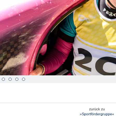
ste
Vorwärts
s :
blättern
ste
Zurück
ks :
blättern
ste
Bildunterschrift
n :
anzeigen
ste
Bildunterschrift
n :
verbergen
ste
Vollbildmodus
:
öffnen
e :
Bilderschau
abspielen
zurück zu
»Sportfördergruppe«