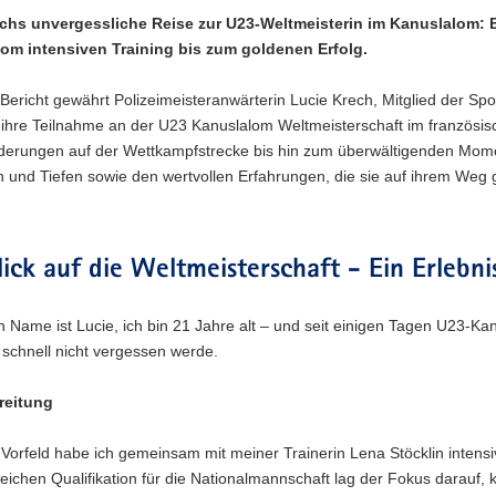
chs unvergessliche Reise zur U23-Weltmeisterin im Kanuslalom: 
vom intensiven Training bis zum goldenen Erfolg.
Bericht gewährt Polizeimeisteranwärterin Lucie Krech, Mitglied der Sp
n ihre Teilnahme an der U23 Kanuslalom Weltmeisterschaft im französisc
derungen auf der Wettkampfstrecke bis hin zum überwältigenden Momen
 und Tiefen sowie den wertvollen Erfahrungen, die sie auf ihrem Weg
ick auf die Weltmeisterschaft - Ein Erlebni
n Name ist Lucie, ich bin 21 Jahre alt – und seit einigen Tagen U23-K
 schnell nicht vergessen werde.
reitung
 Vorfeld habe ich gemeinsam mit meiner Trainerin Lena Stöcklin inten
reichen Qualifikation für die Nationalmannschaft lag der Fokus darauf, 