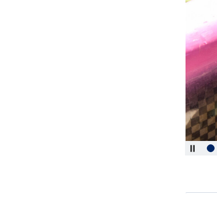
Pfeilta
recht
Pfeilta
lin
Pfeilta
obe
Pfeilta
unte
Eingabeta
Leertast