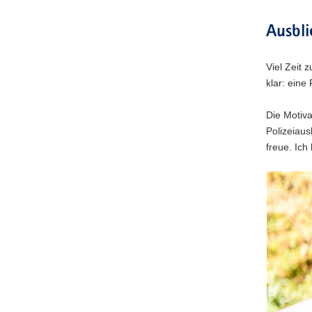
Ausbli
Viel Zeit 
klar: eine
Die Motiva
Polizeiau
freue. Ich
Vollbild
Bitte
des
verwende
aktuellen
Sie
Bildes
folgende
anschaue
Tasten
zur
Steuerun
des
Sliders: