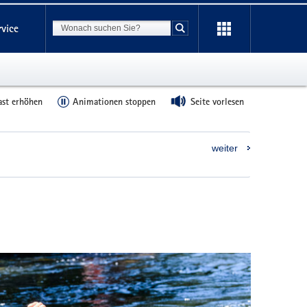
Suchbegriff
rvice
Suche starten
ast erhöhen
Animationen stoppen
Seite vorlesen
weiter