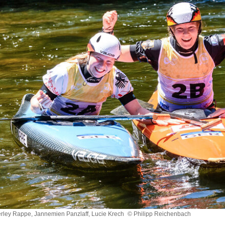
mberley Rappe, Jannemien Panzlaff, Lucie Krech
© Philipp Reichenbach