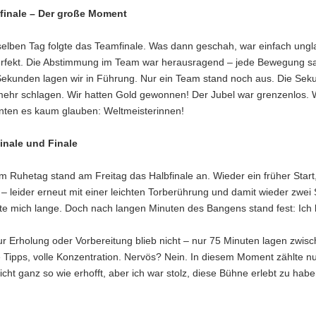
finale – Der große Moment
lben Tag folgte das Teamfinale. Was dann geschah, war einfach unglau
rfekt. Die Abstimmung im Team war herausragend – jede Bewegung saß.
Sekunden lagen wir in Führung. Nur ein Team stand noch aus. Die Se
ehr schlagen. Wir hatten Gold gewonnen! Der Jubel war grenzenlos. Wi
nten es kaum glauben: Weltmeisterinnen!
inale und Finale
 Ruhetag stand am Freitag das Halbfinale an. Wieder ein früher Start
– leider erneut mit einer leichten Torberührung und damit wieder zwe
te mich lange. Doch nach langen Minuten des Bangens stand fest: Ich b
zur Erholung oder Vorbereitung blieb nicht – nur 75 Minuten lagen zwis
e Tipps, volle Konzentration. Nervös? Nein. In diesem Moment zählte nu
nicht ganz so wie erhofft, aber ich war stolz, diese Bühne erlebt zu ha