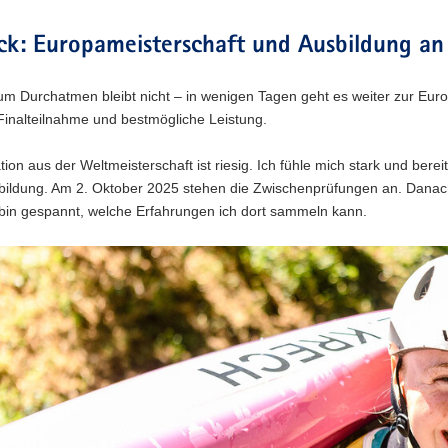
ck: Europameisterschaft und Ausbildung an 
zum Durchatmen bleibt nicht – in wenigen Tagen geht es weiter zur Euro
 Finalteilnahme und bestmögliche Leistung.
tion aus der Weltmeisterschaft ist riesig. Ich fühle mich stark und berei
sbildung. Am 2. Oktober 2025 stehen die Zwischenprüfungen an. Danach
 bin gespannt, welche Erfahrungen ich dort sammeln kann.
n
n
g