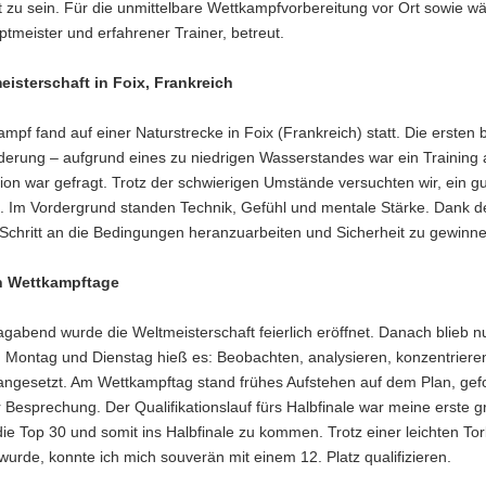
t zu sein. Für die unmittelbare Wettkampfvorbereitung vor Ort sowie 
ptmeister und erfahrener Trainer, betreut.
eisterschaft in Foix, Frankreich
mpf fand auf einer Naturstrecke in Foix (Frankreich) statt. Die ersten 
erung – aufgrund eines zu niedrigen Wasserstandes war ein Training a
ion war gefragt. Trotz der schwierigen Umstände versuchten wir, ein g
n. Im Vordergrund standen Technik, Gefühl und mentale Stärke. Dank d
r Schritt an die Bedingungen heranzuarbeiten und Sicherheit zu gewinn
n Wettkampftage
abend wurde die Weltmeisterschaft feierlich eröffnet. Danach blieb nu
 Montag und Dienstag hieß es: Beobachten, analysieren, konzentrieren
 angesetzt. Am Wettkampftag stand frühes Aufstehen auf dem Plan, gef
r Besprechung. Der Qualifikationslauf fürs Halbfinale war meine erste 
ie Top 30 und somit ins Halbfinale zu kommen. Trotz einer leichten To
urde, konnte ich mich souverän mit einem 12. Platz qualifizieren.