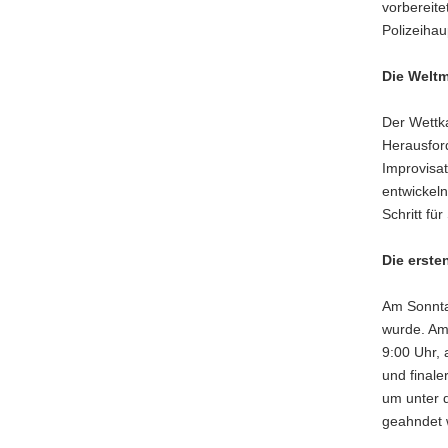
vorbereite
Polizeihau
Die Weltm
Der Wettka
Herausford
Improvisat
entwickel
Schritt fü
Die erste
Am Sonntag
wurde. Am
9:00 Uhr,
und finale
um unter d
geahndet w