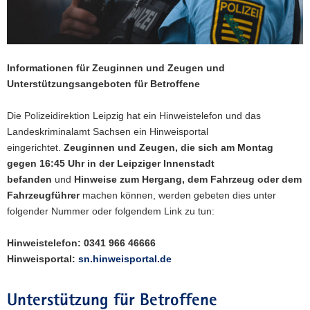
a
v
i
g
Informationen für Zeuginnen und Zeugen und
a
Unterstützungsangeboten für Betroffene
t
i
Die Polizeidirektion Leipzig hat ein Hinweistelefon und das
o
Landeskriminalamt Sachsen ein Hinweisportal
n
eingerichtet.
Zeuginnen und Zeugen, die sich am Montag
gegen 16:45 Uhr in der Leipziger Innenstadt
befanden
und
Hinweise zum Hergang, dem Fahrzeug oder dem
Fahrzeugführer
machen können, werden gebeten dies unter
folgender Nummer oder folgendem Link zu tun:
Hinweistelefon: 0341 966 46666
Hinweisportal:
sn.hinweisportal.de
Unterstützung für Betroffene