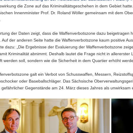
wirkung die Zone auf das Kriminalitätsgeschehen in dem Gebiet hatte
ischen Innenminister Prof. Dr. Roland Wöller gemeinsam mit dem Ober
.
tung der Daten zeigt, dass die Waffenverbotszone dazu beigetragen hat
. Auf der anderen Seite hatte die Waffenverbotszone kaum positive Au
te dazu: „Die Ergebnisse der Evaluierung der Waffenverbotszone zeige
mit Kriminalität abnimmt. Deshalb lautet die Frage nicht in allererste
t werden soll, sondern wie die Sicherheit in dem Quartier erhöht werd
ffenverbotszone galt ein Verbot von Schusswaffen, Messern, Reizstof
oschocker oder Baseballschläger. Das Sächsische Oberverwaltungsgeric
 gefährlicher Gegenstände am 24. März dieses Jahres als unwirksam e
Während
ter
der
Pressekonf
sprach
auch