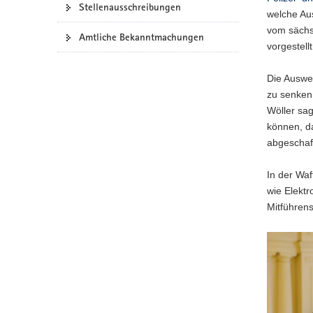
Stellenausschreibungen
welche Aus
vom sächs
Amtliche Bekanntmachungen
vorgestellt
Die Auswer
zu senken
Wöller sag
können, da
abgeschaff
In der Wa
wie Elektr
Mitführens
Sachsens
Innenminis
Wöller
und
Leipzigs