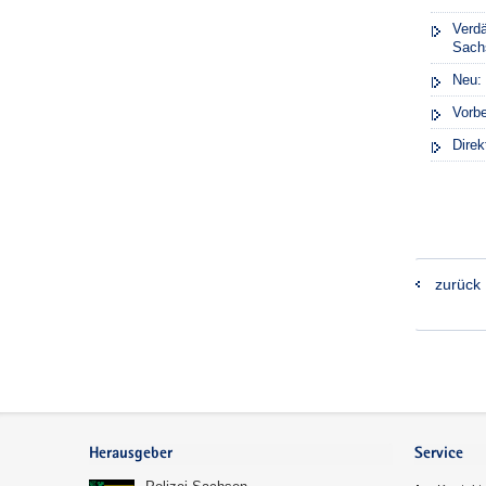
Verdä
Sach
Neu: 
Vorbe
Direk
zurück
Footer-
Bereich
Herausgeber
Service