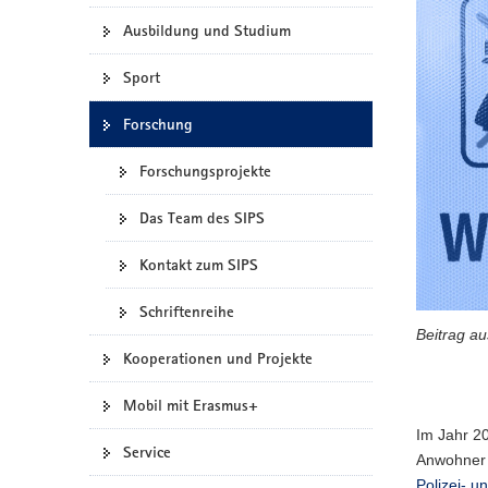
a
Ausbildung und Studium
v
i
Sport
g
Forschung
a
t
Forschungsprojekte
i
o
Das Team des SIPS
n
Kontakt zum SIPS
Schriftenreihe
Beitrag a
Kooperationen und Projekte
Mobil mit Erasmus+
Im Jahr 2
Service
Anwohner 
Polizei- u