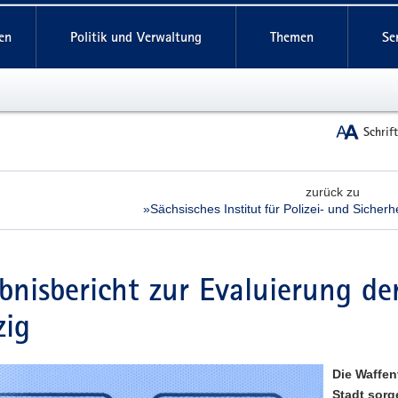
reifende
en
Politik und Verwaltung
Themen
Se
Schrif
zurück zu
»Sächsisches Institut für Polizei- und Sicher
bnisbericht zur Evaluierung d
zig
Die Waffen
Stadt sorg