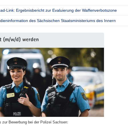
ad-Link: Ergebnisbericht zur Evaluierung der Waffenverbotszone
dieninformation des Sächsischen Staatsministeriums des Innern
en
st (m/w/d) werden
sforschung
e
en
os zur Bewerbung bei der Polizei Sachsen: