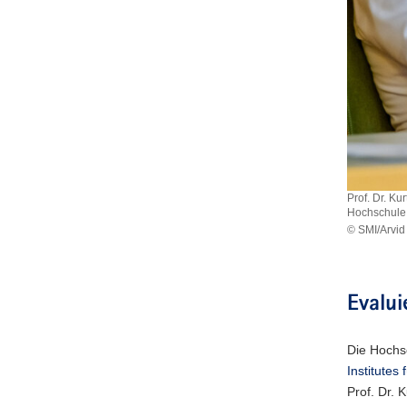
Prof. Dr. Ku
Hochschule 
© SMI/Arvid
Prof.
Dr.
Kurt
Mühler
Evalu
(links)
von
der
Die Hochsc
Universität
Institutes
Leipzig
Prof. Dr. 
und