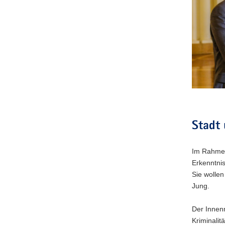
Oberbürge
Jung
stellen
Evaluation
vor
Stadt 
Im Rahmen
Erkenntni
Sie wollen
Jung.
Der Innenm
Kriminali