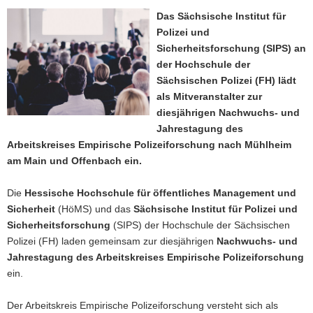
a
Das Sächsische Institut für
v
Polizei und
i
Sicherheitsforschung (SIPS) an
g
der Hochschule der
a
Sächsischen Polizei (FH) lädt
t
als Mitveranstalter zur
i
diesjährigen Nachwuchs- und
o
Jahrestagung des
n
Arbeitskreises Empirische Polizeiforschung nach Mühlheim
am Main und Offenbach ein.
Die
Hessische Hochschule für öffentliches Management und
Sicherheit
(HöMS) und das
Sächsische Institut für Polizei und
Sicherheitsforschung
(SIPS) der Hochschule der Sächsischen
Polizei (FH) laden gemeinsam zur diesjährigen
Nachwuchs- und
Jahrestagung des Arbeitskreises Empirische Polizeiforschung
ein.
Der Arbeitskreis Empirische Polizeiforschung versteht sich als