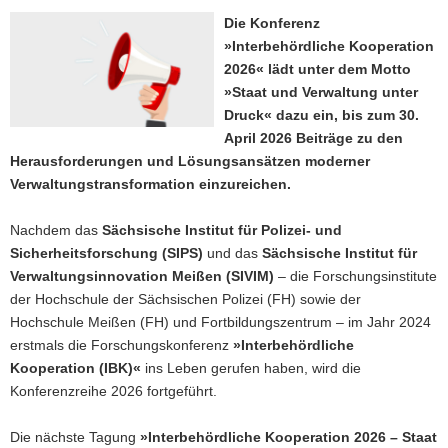
a
Die Konferenz
v
»Interbehördliche Kooperation
i
2026« lädt unter dem Motto
g
»Staat und Verwaltung unter
a
Druck« dazu ein, bis zum 30.
t
April 2026 Beiträge zu den
i
Herausforderungen und Lösungsansätzen moderner
o
Verwaltungstransformation einzureichen.
n
Nachdem das
Sächsische Institut für Polizei- und
Sicherheitsforschung (SIPS)
und das
Sächsische Institut für
Verwaltungsinnovation Meißen (SIVIM)
– die Forschungsinstitute
der Hochschule der Sächsischen Polizei (FH) sowie der
Hochschule Meißen (FH) und Fortbildungszentrum – im Jahr 2024
erstmals die Forschungskonferenz
»Interbehördliche
Kooperation (IBK)«
ins Leben gerufen haben, wird die
Konferenzreihe 2026 fortgeführt.
Die nächste Tagung
»Interbehördliche Kooperation 2026 – Staat