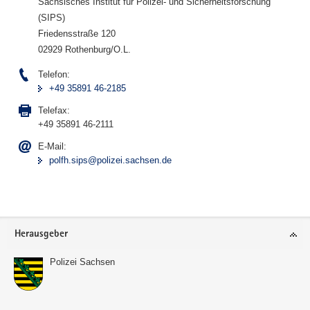
Sächsisches Institut für Polizei- und Sicherheitsforschung
(SIPS)
Friedensstraße 120
02929 Rothenburg/O.L.
Telefon:
+49 35891 46-2185
Telefax:
+49 35891 46-2111
E-Mail:
polfh.sips@polizei.sachsen.de
Footer-
Herausgeber
Bereich
Polizei Sachsen