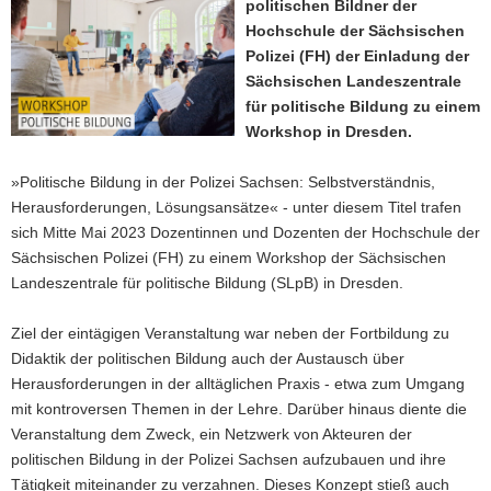
politischen Bildner der
a
Hochschule der Sächsischen
v
Polizei (FH) der Einladung der
i
Sächsischen Landeszentrale
g
für politische Bildung zu einem
a
Workshop in Dresden.
t
i
»Politische Bildung in der Polizei Sachsen: Selbstverständnis,
o
Herausforderungen, Lösungsansätze« - unter diesem Titel trafen
n
sich Mitte Mai 2023 Dozentinnen und Dozenten der Hochschule der
Sächsischen Polizei (FH) zu einem Workshop der Sächsischen
Landeszentrale für politische Bildung (SLpB) in Dresden.
Ziel der eintägigen Veranstaltung war neben der Fortbildung zu
Didaktik der politischen Bildung auch der Austausch über
Herausforderungen in der alltäglichen Praxis - etwa zum Umgang
mit kontroversen Themen in der Lehre. Darüber hinaus diente die
Veranstaltung dem Zweck, ein Netzwerk von Akteuren der
politischen Bildung in der Polizei Sachsen aufzubauen und ihre
Tätigkeit miteinander zu verzahnen. Dieses Konzept stieß auch