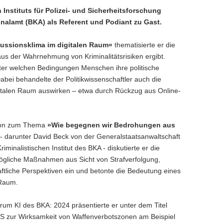
Instituts für Polizei- und Sicherheitsforschung
inalamt (BKA) als Referent und Podiant zu Gast.
kussionsklima im digitalen Raum«
thematisierte er die
us der Wahrnehmung von Kriminalitätsrisiken ergibt.
ter welchen Bedingungen Menschen ihre politische
Dabei behandelte der Politikwissenschaftler auch die
gitalen Raum auswirken – etwa durch Rückzug aus Online-
sion zum Thema
»Wie begegnen wir Bedrohungen aus
- darunter David Beck von der Generalstaatsanwaltschaft
nalistischen Institut des BKA - diskutierte er die
ögliche Maßnahmen aus Sicht von Strafverfolgung,
ftliche Perspektiven ein und betonte die Bedeutung eines
 Raum.
um KI des BKA: 2024 präsentierte er unter dem Titel
S zur Wirksamkeit von Waffenverbotszonen am Beispiel