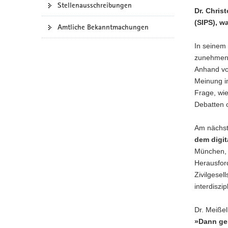
Stellenausschreibungen
Dr. Chris
(SIPS), w
Amtliche Bekanntmachungen
In seinem 
zunehmend
Anhand vo
Meinung im
Frage, wi
Debatten 
Am nächst
dem digi
München, F
Herausfor
Zivilgesel
interdiszi
Dr. Meißel
»Dann ge