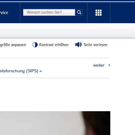
Suchbegriff
rvice
Suche starten
tgröße anpassen
Kontrast erhöhen
Seite vorlesen
weiter
heitsforschung (SIPS) «