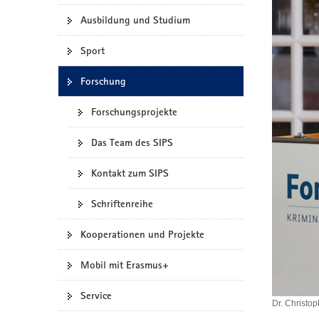
a
Ausbildung und Studium
v
i
Sport
g
Forschung
a
t
Forschungsprojekte
i
o
Das Team des SIPS
n
Kontakt zum SIPS
Schriftenreihe
Kooperationen und Projekte
Mobil mit Erasmus+
Service
Dr. Christo