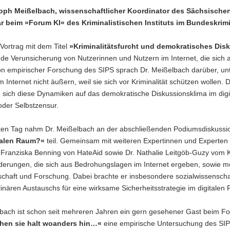
toph Meißelbach, wissenschaftlicher Koordinator des Sächsischen 
ar beim »Forum KI« des Kriminalistischen Instituts im Bundeskrim
Vortrag mit dem Titel
»Kriminalitätsfurcht und demokratisches Dis
e Verunsicherung von Nutzerinnen und Nutzern im Internet, die sich a
n empirischer Forschung des SIPS sprach Dr. Meißelbach darüber, un
 Internet nicht äußern, weil sie sich vor Kriminalität schützen wollen. 
e sich diese Dynamiken auf das demokratische Diskussionsklima im di
oder Selbstzensur.
en Tag nahm Dr. Meißelbach an der abschließenden Podiumsdiskus
talen Raum?«
teil. Gemeinsam mit weiteren Expertinnen und Experten 
ranziska Benning von HateAid sowie Dr. Nathalie Leitgöb-Guzy vom Krimi
derungen, die sich aus Bedrohungslagen im Internet ergeben, sowie m
lschaft und Forschung. Dabei brachte er insbesondere sozialwissenscha
plinären Austauschs für eine wirksame Sicherheitsstrategie im digitalen
bach ist schon seit mehreren Jahren ein gern gesehener Gast beim For
hen sie halt woanders hin…«
eine empirische Untersuchung des SIP